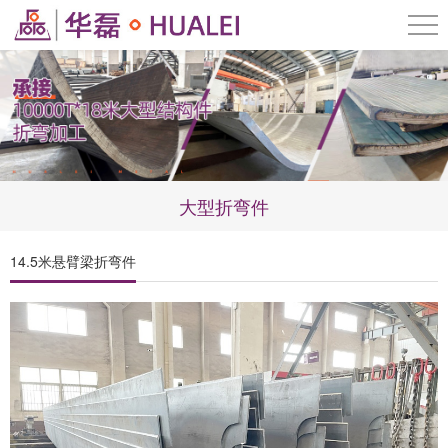
大型折弯件
14.5米悬臂梁折弯件