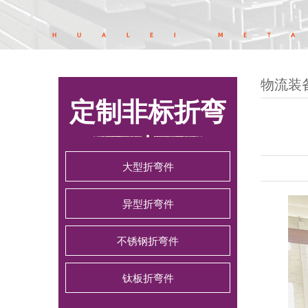
物流装
定制非标折弯
大型折弯件
异型折弯件
不锈钢折弯件
钛板折弯件