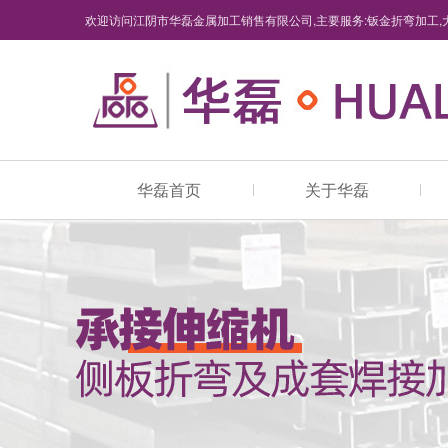
欢迎访问江阴市华磊金属加工销售有限公司,主要服务:钣金折弯加工,
华磊首页
关于华磊