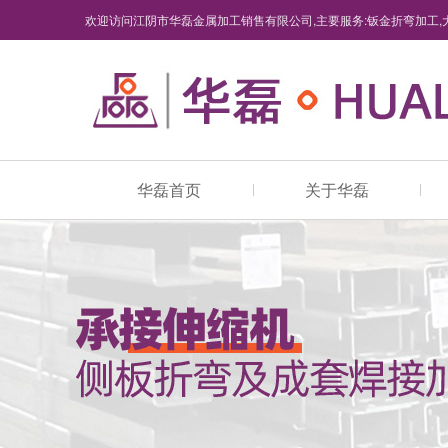
欢迎访问江阴市华磊金属加工销售有限公司,主要服务:钣金折弯加工,
华磊首页
关于华磊