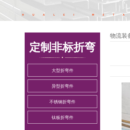
物流装
定制非标折弯
大型折弯件
异型折弯件
不锈钢折弯件
钛板折弯件