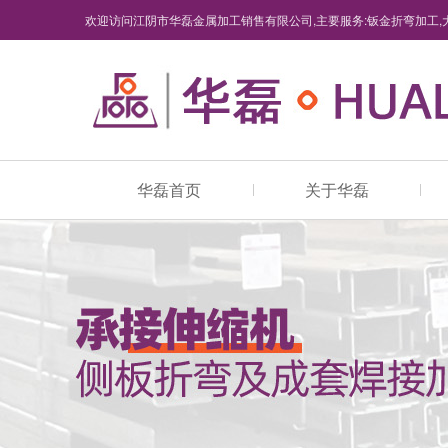
欢迎访问江阴市华磊金属加工销售有限公司,主要服务:钣金折弯加工,
华磊首页
关于华磊