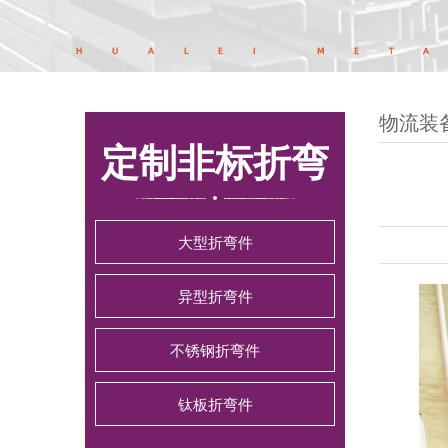
物流装
定制非标折弯
大型折弯件
异型折弯件
不锈钢折弯件
钛板折弯件